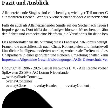
Fazit und Ausblick
Alleinerziehende Singles sind ein lebendiger, wichtiger Teil unserer
auf mehreren Ebenen. Wer als Alleinerziehender oder Alleinerziehend
Falls du auch als Alleinerziehender Single auf der Suche nach neue
Impulse geben. Dort triffst du auf aufgeschlossene Menschen, die äh
den Schritt und entdecke eine Plattform, die Verständnis für deine be
Das Mindestalter für die Nutzung dieses Fantasy-Chat-Portals beträgt
Frauen, die ausschliesslich nach Chats, Rollenspielen und fantasievo
künstlicher Intelligenz moderiert werden, wobei reale Treffen mit dies
Chatpartnern in einer geprüften und sicheren Umgebung chatten kanns
Impressum
Allgemeine Geschäftsbedingungen
AGB
Datenschutz
Ver
Copyright © 1996 - 2026 Casual Networks B.V. - Alle Rechte vorbeh
Spikweien 25
5943 AC Lomm
Niederlande
__overlayShadeContent__
__overlayContainer__
__overlayClose__ __overlayHeader__ __overlayContent__