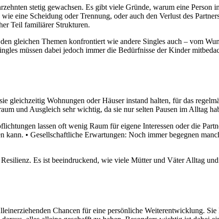
ahrzehnten stetig gewachsen. Es gibt viele Gründe, warum eine Person i
wie eine Scheidung oder Trennung, oder auch den Verlust des Partners.
her Teil familiärer Strukturen.
 den gleichen Themen konfrontiert wie andere Singles auch – vom Wun
n Singles müssen dabei jedoch immer die Bedürfnisse der Kinder mitbed
a sie gleichzeitig Wohnungen oder Häuser instand halten, für das re
raum und Ausgleich sehr wichtig, da sie nur selten Pausen im Alltag ha
lichtungen lassen oft wenig Raum für eigene Interessen oder die Partn
führen kann. • Gesellschaftliche Erwartungen: Noch immer begegnen ma
 Resilienz. Es ist beeindruckend, wie viele Mütter und Väter Alltag un
einerziehenden Chancen für eine persönliche Weiterentwicklung. Sie le