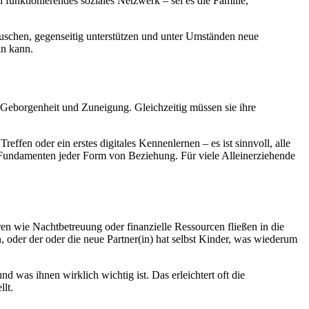
 funktionierendes soziales Netzwerk – sei es die Familie,
tauschen, gegenseitig unterstützen und unter Umständen neue
in kann.
Geborgenheit und Zuneigung. Gleichzeitig müssen sie ihre
fen oder ein erstes digitales Kennenlernen – es ist sinnvoll, alle
n Fundamenten jeder Form von Beziehung. Für viele Alleinerziehende
en wie Nachtbetreuung oder finanzielle Ressourcen fließen in die
 oder der oder die neue Partner(in) hat selbst Kinder, was wiederum
 was ihnen wirklich wichtig ist. Das erleichtert oft die
lt.