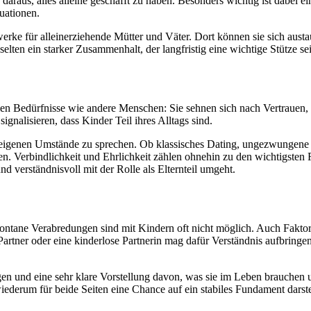
raus, alles alleine geschafft zu haben. Besonders wichtig ist dabei ein
uationen.
zwerke für alleinerziehende Mütter und Väter. Dort können sie sich aus
elten ein starker Zusammenhalt, der langfristig eine wichtige Stütze se
en Bedürfnisse wie andere Menschen: Sie sehnen sich nach Vertrauen, 
signalisieren, dass Kinder Teil ihres Alltags sind.
 eigenen Umstände zu sprechen. Ob klassisches Dating, ungezwungene Tref
uen. Verbindlichkeit und Ehrlichkeit zählen ohnehin zu den wichtigste
d verständnisvoll mit der Rolle als Elternteil umgeht.
pontane Verabredungen sind mit Kindern oft nicht möglich. Auch Faktor
rtner oder eine kinderlose Partnerin mag dafür Verständnis aufbringen,
en und eine sehr klare Vorstellung davon, was sie im Leben brauchen und
erum für beide Seiten eine Chance auf ein stabiles Fundament darstel