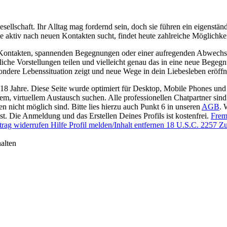
 Gesellschaft. Ihr Alltag mag fordernd sein, doch sie führen ein eigens
e aktiv nach neuen Kontakten sucht, findet heute zahlreiche Möglichke
n Kontakten, spannenden Begegnungen oder einer aufregenden Abwechslu
nliche Vorstellungen teilen und vielleicht genau das in eine neue Bege
sondere Lebenssituation zeigt und neue Wege in dein Liebesleben eröffn
 18 Jahre. Diese Seite wurde optimiert für Desktop, Mobile Phones und 
llem, virtuellem Austausch suchen. Alle professionellen Chatpartner sin
en nicht möglich sind. Bitte lies hierzu auch Punkt 6 in unseren
AGB
. 
t. Die Anmeldung und das Erstellen Deines Profils ist kostenfrei.
Frem
trag widerrufen
Hilfe
Profil melden/Inhalt entfernen
18 U.S.C. 2257 Zu
alten