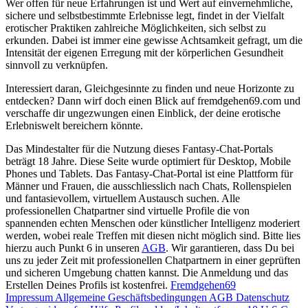
Wer offen für neue Erfahrungen ist und Wert auf einvernehmliche,
sichere und selbstbestimmte Erlebnisse legt, findet in der Vielfalt
erotischer Praktiken zahlreiche Möglichkeiten, sich selbst zu
erkunden. Dabei ist immer eine gewisse Achtsamkeit gefragt, um die
Intensität der eigenen Erregung mit der körperlichen Gesundheit
sinnvoll zu verknüpfen.
Interessiert daran, Gleichgesinnte zu finden und neue Horizonte zu
entdecken? Dann wirf doch einen Blick auf fremdgehen69.com und
verschaffe dir ungezwungen einen Einblick, der deine erotische
Erlebniswelt bereichern könnte.
Das Mindestalter für die Nutzung dieses Fantasy-Chat-Portals
beträgt 18 Jahre. Diese Seite wurde optimiert für Desktop, Mobile
Phones und Tablets. Das Fantasy-Chat-Portal ist eine Plattform für
Männer und Frauen, die ausschliesslich nach Chats, Rollenspielen
und fantasievollem, virtuellem Austausch suchen. Alle
professionellen Chatpartner sind virtuelle Profile die von
spannenden echten Menschen oder künstlicher Intelligenz moderiert
werden, wobei reale Treffen mit diesen nicht möglich sind. Bitte lies
hierzu auch Punkt 6 in unseren
AGB
. Wir garantieren, dass Du bei
uns zu jeder Zeit mit professionellen Chatpartnern in einer geprüften
und sicheren Umgebung chatten kannst. Die Anmeldung und das
Erstellen Deines Profils ist kostenfrei.
Fremdgehen69
Impressum
Allgemeine Geschäftsbedingungen
AGB
Datenschutz