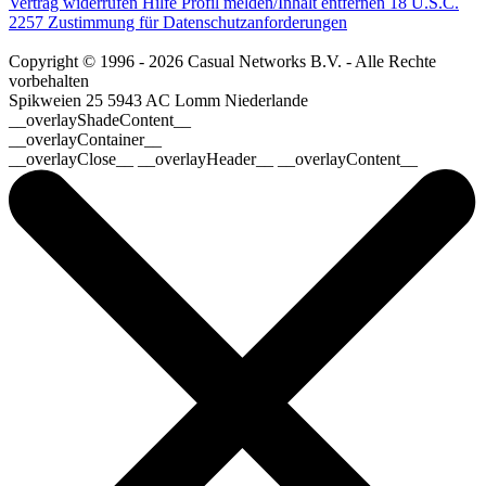
Vertrag widerrufen
Hilfe
Profil melden/Inhalt entfernen
18 U.S.C.
2257 Zustimmung für Datenschutzanforderungen
Copyright © 1996 - 2026 Casual Networks B.V. - Alle Rechte
vorbehalten
Spikweien 25
5943 AC Lomm
Niederlande
__overlayShadeContent__
__overlayContainer__
__overlayClose__ __overlayHeader__ __overlayContent__