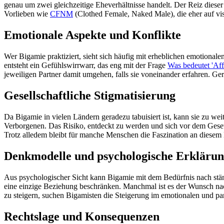
genau um zwei gleichzeitige Eheverhältnisse handelt. Der Reiz dieser
Vorlieben wie
CFNM
(Clothed Female, Naked Male), die eher auf vis
Emotionale Aspekte und Konflikte
Wer Bigamie praktiziert, sieht sich häufig mit erheblichen emotional
entsteht ein Gefühlswirrwarr, das eng mit der Frage
Was bedeutet 'Aff
jeweiligen Partner damit umgehen, falls sie voneinander erfahren. G
Gesellschaftliche Stigmatisierung
Da Bigamie in vielen Ländern geradezu tabuisiert ist, kann sie zu wei
Verborgenen. Das Risiko, entdeckt zu werden und sich vor dem Geset
Trotz alledem bleibt für manche Menschen die Faszination an diese
Denkmodelle und psychologische Erklärun
Aus psychologischer Sicht kann Bigamie mit dem Bedürfnis nach stä
eine einzige Beziehung beschränken. Manchmal ist es der Wunsch na
zu steigern, suchen Bigamisten die Steigerung im emotionalen und p
Rechtslage und Konsequenzen