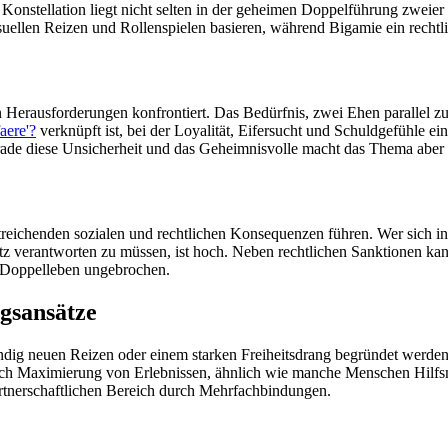
 Konstellation liegt nicht selten in der geheimen Doppelführung zweie
uellen Reizen und Rollenspielen basieren, während Bigamie ein rechtlic
en Herausforderungen konfrontiert. Das Bedürfnis, zwei Ehen parallel 
aere'?
verknüpft ist, bei der Loyalität, Eifersucht und Schuldgefühle ein
erade diese Unsicherheit und das Geheimnisvolle macht das Thema aber
treichenden sozialen und rechtlichen Konsequenzen führen. Wer sich in 
z verantworten zu müssen, ist hoch. Neben rechtlichen Sanktionen kan
m Doppelleben ungebrochen.
gsansätze
ndig neuen Reizen oder einem starken Freiheitsdrang begründet werde
ch Maximierung von Erlebnissen, ähnlich wie manche Menschen Hilfsm
artnerschaftlichen Bereich durch Mehrfachbindungen.