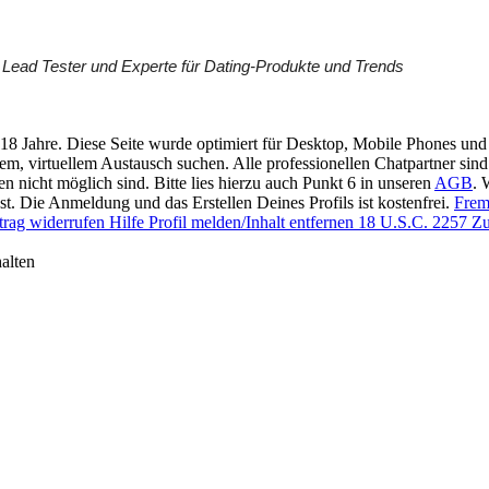
y, Lead Tester und Experte für Dating-Produkte und Trends
 18 Jahre. Diese Seite wurde optimiert für Desktop, Mobile Phones und 
llem, virtuellem Austausch suchen. Alle professionellen Chatpartner sin
en nicht möglich sind. Bitte lies hierzu auch Punkt 6 in unseren
AGB
. 
t. Die Anmeldung und das Erstellen Deines Profils ist kostenfrei.
Frem
trag widerrufen
Hilfe
Profil melden/Inhalt entfernen
18 U.S.C. 2257 Zu
alten