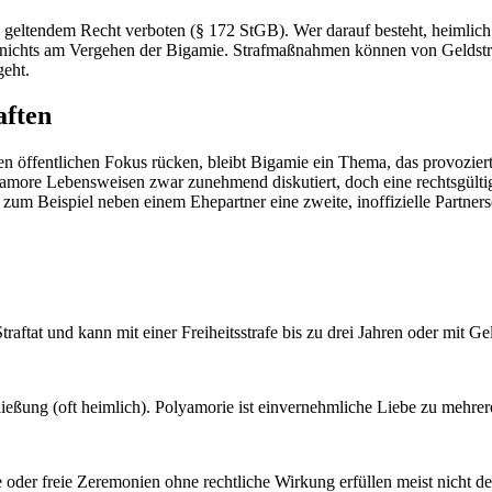
geltendem Recht verboten (§ 172 StGB). Wer darauf besteht, heimlich e
el nichts am Vergehen der Bigamie. Strafmaßnahmen können von Geldstrafe
geht.
aften
n den öffentlichen Fokus rücken, bleibt Bigamie ein Thema, das provoz
more Lebensweisen zwar zunehmend diskutiert, doch eine rechtsgülti
zum Beispiel neben einem Ehepartner eine zweite, inoffizielle Partners
ftat und kann mit einer Freiheitsstrafe bis zu drei Jahren oder mit Gel
ießung (oft heimlich). Polyamorie ist einvernehmliche Liebe zu mehrere
se oder freie Zeremonien ohne rechtliche Wirkung erfüllen meist nicht d