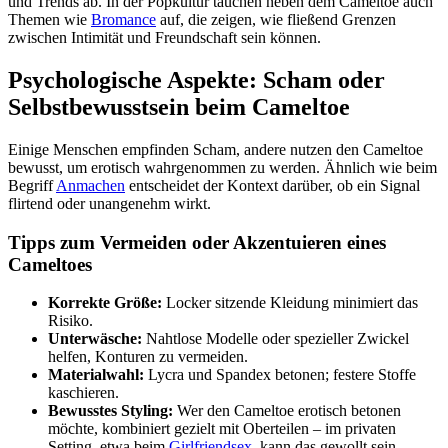
und Trends ab. In der Popkultur tauchen neben dem Cameltoe auch
Themen wie
Bromance
auf, die zeigen, wie fließend Grenzen
zwischen Intimität und Freundschaft sein können.
Psychologische Aspekte: Scham oder
Selbstbewusstsein beim Cameltoe
Einige Menschen empfinden Scham, andere nutzen den Cameltoe
bewusst, um erotisch wahrgenommen zu werden. Ähnlich wie beim
Begriff
Anmachen
entscheidet der Kontext darüber, ob ein Signal
flirtend oder unangenehm wirkt.
Tipps zum Vermeiden oder Akzentuieren eines
Cameltoes
Korrekte Größe:
Locker sitzende Kleidung minimiert das
Risiko.
Unterwäsche:
Nahtlose Modelle oder spezieller Zwickel
helfen, Konturen zu vermeiden.
Materialwahl:
Lycra und Spandex betonen; festere Stoffe
kaschieren.
Bewusstes Styling:
Wer den Cameltoe erotisch betonen
möchte, kombiniert gezielt mit Oberteilen – im privaten
Setting, etwa beim
Girlfriendsex
, kann das gewollt sein.