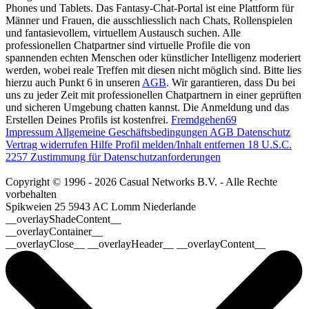
Phones und Tablets. Das Fantasy-Chat-Portal ist eine Plattform für
Männer und Frauen, die ausschliesslich nach Chats, Rollenspielen
und fantasievollem, virtuellem Austausch suchen. Alle
professionellen Chatpartner sind virtuelle Profile die von
spannenden echten Menschen oder künstlicher Intelligenz moderiert
werden, wobei reale Treffen mit diesen nicht möglich sind. Bitte lies
hierzu auch Punkt 6 in unseren
AGB
. Wir garantieren, dass Du bei
uns zu jeder Zeit mit professionellen Chatpartnern in einer geprüften
und sicheren Umgebung chatten kannst. Die Anmeldung und das
Erstellen Deines Profils ist kostenfrei.
Fremdgehen69
Impressum
Allgemeine Geschäftsbedingungen
AGB
Datenschutz
Vertrag widerrufen
Hilfe
Profil melden/Inhalt entfernen
18 U.S.C.
2257 Zustimmung für Datenschutzanforderungen
Copyright © 1996 - 2026 Casual Networks B.V. - Alle Rechte
vorbehalten
Spikweien 25
5943 AC Lomm
Niederlande
__overlayShadeContent__
__overlayContainer__
__overlayClose__ __overlayHeader__ __overlayContent__