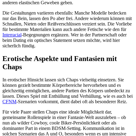
anderen elastischen Geweben geben.
Die Gestaltungen variieren ebenfalls: Manche Modelle bedecken
nur das Bein, lassen den Po aber frei. Andere wiederum können mit
Schnallen, Nieten oder Reißverschlüssen verziert sein. Die Vorliebe
für bestimmte Materialien kann auch andere Fetische wie den für
Interracial
-Begegnungen ergänzen. Wer in der Partnerschaft oder
beim Dating ein optisches Statement setzen möchte, wird hier
sicherlich fündig.
Erotische Aspekte und Fantasien mit
Chaps
In erotischer Hinsicht lassen sich Chaps vielseitig einsetzen. Sie
können gezielt bestimmte Körperbereiche hervorheben und es
gleichzeitig ermöglichen, andere Partien des Körpers unbedeckt zu
lassen. Dieses Spiel mit Enthüllung und Verhüllung, wie es auch bei
CFNM
-Szenarien vorkommt, dient dabei oft als besonderer Reiz.
Für viele Paare stellen Chaps eine ideale Möglichkeit dar,
gemeinsame Rollenspiele in einer Fantasie-Welt auszuleben – ob
nun als wilder Cowboy, coole Biker-Persönlichkeit oder als
dominanter Part in einem BDSM-Setting. Kommunikation ist in
solchen Szenarien das A und O, besonders wenn es um intensive