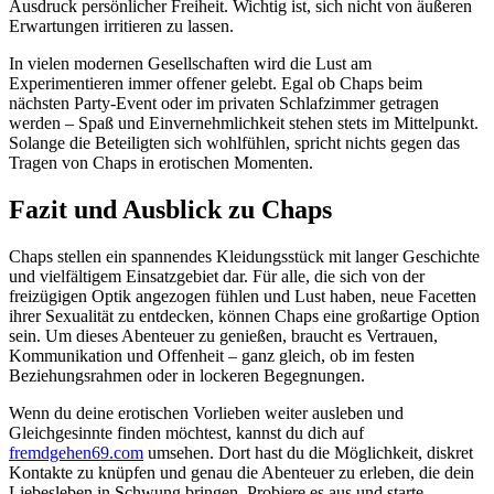
Ausdruck persönlicher Freiheit. Wichtig ist, sich nicht von äußeren
Erwartungen irritieren zu lassen.
In vielen modernen Gesellschaften wird die Lust am
Experimentieren immer offener gelebt. Egal ob Chaps beim
nächsten Party-Event oder im privaten Schlafzimmer getragen
werden – Spaß und Einvernehmlichkeit stehen stets im Mittelpunkt.
Solange die Beteiligten sich wohlfühlen, spricht nichts gegen das
Tragen von Chaps in erotischen Momenten.
Fazit und Ausblick zu Chaps
Chaps stellen ein spannendes Kleidungsstück mit langer Geschichte
und vielfältigem Einsatzgebiet dar. Für alle, die sich von der
freizügigen Optik angezogen fühlen und Lust haben, neue Facetten
ihrer Sexualität zu entdecken, können Chaps eine großartige Option
sein. Um dieses Abenteuer zu genießen, braucht es Vertrauen,
Kommunikation und Offenheit – ganz gleich, ob im festen
Beziehungsrahmen oder in lockeren Begegnungen.
Wenn du deine erotischen Vorlieben weiter ausleben und
Gleichgesinnte finden möchtest, kannst du dich auf
fremdgehen69.com
umsehen. Dort hast du die Möglichkeit, diskret
Kontakte zu knüpfen und genau die Abenteuer zu erleben, die dein
Liebesleben in Schwung bringen. Probiere es aus und starte