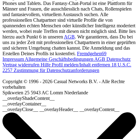
Phones und Tablets. Das Fantasy-Chat-Portal ist eine Plattform für
Männer und Frauen, die ausschliesslich nach Chats, Rollenspielen
und fantasievollem, virtuellem Austausch suchen. Alle
professionellen Chatpartner sind virtuelle Profile die von
spannenden echten Menschen oder künstlicher Intelligenz moderiert
werden, wobei reale Treffen mit diesen nicht möglich sind. Bitte lies
hierzu auch Punkt 6 in unseren
AGB
. Wir garantieren, dass Du bei
uns zu jeder Zeit mit professionellen Chatpartnern in einer geprüften
und sicheren Umgebung chatten kannst. Die Anmeldung und das
Erstellen Deines Profils ist kostenfrei.
Fremdgehen69
Impressum
Allgemeine Geschäftsbedingungen
AGB
Datenschutz
Vertrag widerrufen
Hilfe
Profil melden/Inhalt entfernen
18 U.S.C.
2257 Zustimmung für Datenschutzanforderungen
Copyright © 1996 - 2026 Casual Networks B.V. - Alle Rechte
vorbehalten
Spikweien 25
5943 AC Lomm
Niederlande
__overlayShadeContent__
__overlayContainer__
__overlayClose__ __overlayHeader__ __overlayContent__