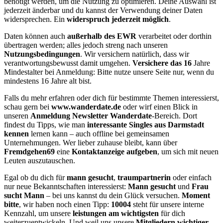
benötigt werden, um die Nutzung zu optimieren. Deine Auswahl ist
jederzeit änderbar und du kannst der Verwendung deiner Daten
widersprechen. Ein
widerspruch jederzeit möglich
.
Daten können auch
außerhalb des EWR
verarbeitet oder dorthin
übertragen werden; alles jedoch streng nach unseren
Nutzungsbedingungen
. Wir versichern natürlich, dass wir
verantwortungsbewusst damit umgehen.
Versichere das 16
Jahre
Mindestalter bei Anmeldung: Bitte nutze unsere Seite nur, wenn du
mindestens 16 Jahre alt bist.
Falls du mehr erfahren oder dich für bestimmte Themen interessierst,
schau gern bei
www.wanderdate.de
oder wirf einen Blick in
unseren
Anmeldung Newsletter Wanderdate
-Bereich. Dort
findest du Tipps, wie man
interessante Singles aus Darmstadt
kennen
lernen kann – auch offline bei gemeinsamen
Unternehmungen. Wer lieber zuhause bleibt, kann über
Fremdgehen69
eine
Kontaktanzeige aufgeben
, um sich mit neuen
Leuten auszutauschen.
Egal ob du dich für
mann gesucht
,
traumpartnerin
oder einfach
nur neue Bekanntschaften interessierst:
Mann gesucht
und
Frau
sucht Mann
– bei uns kannst du dein Glück versuchen.
Moment
bitte
, wir haben noch einen Tipp:
10004
steht für unsere interne
Kennzahl, um unsere
leistungen am wichtigsten
für dich
weiterzuentwickeln. Und weil uns unsere
Mitgliedern wichtiger