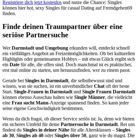
Registriere dich jetzt kostenlos
und nutze die Chance: Singles
können hier hot, sexy Singles für casual Dating auf Fremdgehen69
finden.
Finde deinen Traumpartner über eine
seriöse Partnersuche
Wer
Darmstadt und Umgebung
erkunden will, entdeckt schnell
ein vielfältiges Angebot an Freizeitmöglichkeiten. Ob bei kulturellen
Highlights oder gemeinsamen Hobbys – mit etwas Glück ergibt sich
ein
Date
für alle, die offen sind. Doch manchmal ist es praktischer,
erst mal online zu starten, um herauszufinden, wer zu einem passt.
Gerade bei
Singles in Darmstadt
, die selbstbewusst sind und
wissen, was sie suchen, ist ein unverbindlicher
Chat
oft der beste
Start.
Single-Frauen in Darmstadt
und
Single Frauen Darmstadt
können ebenso Ausschau halten wie
Single Männer
, die vielleicht
eine
Frau sucht Mann
-Anzeige spannend finden. So kann jeder
seine eigene Geschwindigkeit bestimmen.
Wenn du dich fragst, ob dieser Service seriös ist: Ja, denn wir bieten
ein sicheres Umfeld für deine
Partnersuche in Darmstadt
. Bei uns
findest du
Singles in deiner Nähe
für alle Altersklassen –
Singles
ab 30
,
Singles ab 40
oder
Singles über 50
, ganz wie du magst. Die