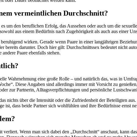
it oder Dauer beobachtet werden kann.
inem vermeintlichen Durchschnitt?
es um den beruflichen Erfolg, das Aussehen oder auch um die sexuelle 
 sowohl aus einem Bedürfnis nach Zugehörigkeit als auch aus einer Uns
 beruhigend wirken. Gerade wenn Paare in einer langjährigen Beziehung
r bereits darunter. Doch hier gilt: Durchschnittssex bedeutet nicht auto
e andere Paare ebenfalls stehen.
tlich?
uelle Wahrnehmung eine große Rolle – und natürlich das, was in Umfrag
Woche“. Diese Angaben sind allerdings immer mit Vorsicht zu genießen, 
oder zur Partnerin, Alltagsverpflichtungen und persönliche Lustschwa
das nichts über die Intensität oder die Zufriedenheit der Beteiligten a
ge ist, dass beide Partner sich wohlfühlen und ihre Bedürfnisse ernst n
blem?
tät verliert. Wenn man sich dabei den „Durchschnitt“ anschaut, kann d