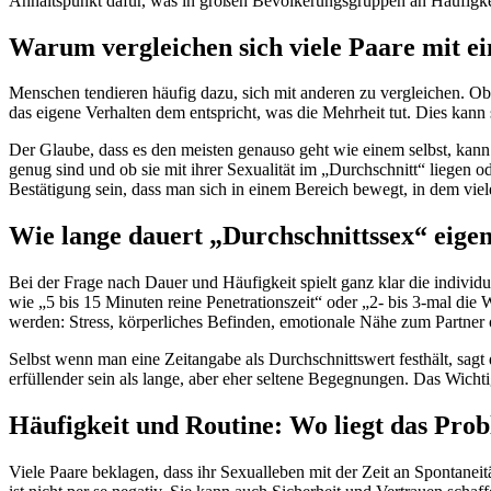
Anhaltspunkt dafür, was in großen Bevölkerungsgruppen an Häufigke
Warum vergleichen sich viele Paare mit e
Menschen tendieren häufig dazu, sich mit anderen zu vergleichen. Ob 
das eigene Verhalten dem entspricht, was die Mehrheit tut. Dies kann
Der Glaube, dass es den meisten genauso geht wie einem selbst, kann
genug sind und ob sie mit ihrer Sexualität im „Durchschnitt“ liegen ode
Bestätigung sein, dass man sich in einem Bereich bewegt, in dem viel
Wie lange dauert „Durchschnittssex“ eigen
Bei der Frage nach Dauer und Häufigkeit spielt ganz klar die individ
wie „5 bis 15 Minuten reine Penetrationszeit“ oder „2- bis 3-mal die 
werden: Stress, körperliches Befinden, emotionale Nähe zum Partner 
Selbst wenn man eine Zeitangabe als Durchschnittswert festhält, sagt 
erfüllender sein als lange, aber eher seltene Begegnungen. Das Wichti
Häufigkeit und Routine: Wo liegt das Pro
Viele Paare beklagen, dass ihr Sexualleben mit der Zeit an Spontanei