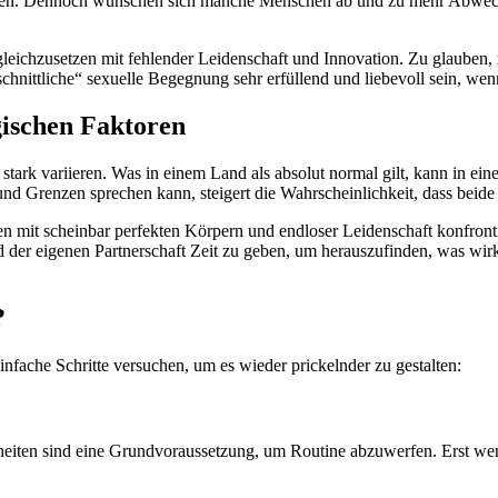
 schaffen. Dennoch wünschen sich manche Menschen ab und zu mehr Abw
leichzusetzen mit fehlender Leidenschaft und Innovation. Zu glauben,
nittliche“ sexuelle Begegnung sehr erfüllend und liebevoll sein, wen
gischen Faktoren
ark variieren. Was in einem Land als absolut normal gilt, kann in ein
 Grenzen sprechen kann, steigert die Wahrscheinlichkeit, dass beide P
en mit scheinbar perfekten Körpern und endloser Leidenschaft konfront
 der eigenen Partnerschaft Zeit zu geben, um herauszufinden, was wirklic
?
einfache Schritte versuchen, um es wieder prickelnder zu gestalten:
eiten sind eine Grundvoraussetzung, um Routine abzuwerfen. Erst wenn