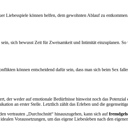
uer Liebesspiele können helfen, dem gewohnten Ablauf zu entkommen. 
in, sich bewusst Zeit für Zweisamkeit und Intimität einzuplanen. So w
flikten können entscheidend dafür sein, dass man sich beim Sex falle
r Wert, der weder auf emotionale Bedürfnisse hinweist noch das Potenzia
ation an erster Stelle. Letztlich zählt das Erleben und die gegenseitig
 den vertrauten „Durchschnitt“ hinauszugehen, kann sich auf
fremdgeh
e idealen Voraussetzungen, um das eigene Liebesleben nach den eigenen