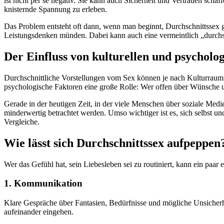
ist nicht per se negativ. Sie kann auch Sicherheit und Vertrauen
knisternde Spannung zu erleben.
Das Problem entsteht oft dann, wenn man beginnt, Durchschnittssex g
Leistungsdenken münden. Dabei kann auch eine vermeintlich „durchsch
Der Einfluss von kulturellen und psycholo
Durchschnittliche Vorstellungen vom Sex können je nach Kulturraum st
psychologische Faktoren eine große Rolle: Wer offen über Wünsche und
Gerade in der heutigen Zeit, in der viele Menschen über soziale Medi
minderwertig betrachtet werden. Umso wichtiger ist es, sich selbst und
Vergleiche.
Wie lässt sich Durchschnittssex aufpeppen
Wer das Gefühl hat, sein Liebesleben sei zu routiniert, kann ein paar 
1. Kommunikation
Klare Gespräche über Fantasien, Bedürfnisse und mögliche Unsicherh
aufeinander eingehen.