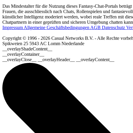
Das Mindestalter für die Nutzung dieses Fantasy-Chat-Portals beträgt
Frauen, die ausschliesslich nach Chats, Rollenspielen und fantasievo
künstlicher Intelligenz moderiert werden, wobei reale Treffen mit dies
Chatpartnern in einer geprüften und sicheren Umgebung chatten kanns
Impressum
Allgemeine Geschäftsbedingungen
AGB
Datenschutz
Ver
Copyright © 1996 - 2026 Casual Networks B.V. - Alle Rechte vorbeh
Spikweien 25
5943 AC Lomm
Niederlande
__overlayShadeContent__
__overlayContainer__
__overlayClose__ __overlayHeader__ __overlayContent__