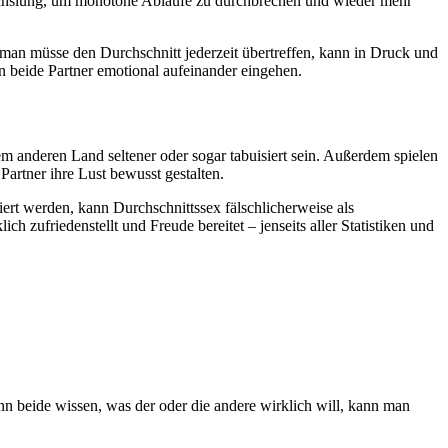
echslung, um monotone Abläufe zu durchbrechen und wieder mehr
 man müsse den Durchschnitt jederzeit übertreffen, kann in Druck und
n beide Partner emotional aufeinander eingehen.
em anderen Land seltener oder sogar tabuisiert sein. Außerdem spielen
artner ihre Lust bewusst gestalten.
iert werden, kann Durchschnittssex fälschlicherweise als
h zufriedenstellt und Freude bereitet – jenseits aller Statistiken und
 beide wissen, was der oder die andere wirklich will, kann man