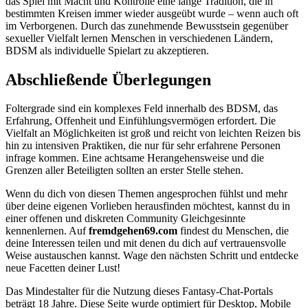
das Spiel mit Macht und Kontrolle eine lange Tradition, die in
bestimmten Kreisen immer wieder ausgeübt wurde – wenn auch oft
im Verborgenen. Durch das zunehmende Bewusstsein gegenüber
sexueller Vielfalt lernen Menschen in verschiedenen Ländern,
BDSM als individuelle Spielart zu akzeptieren.
Abschließende Überlegungen
Foltergrade sind ein komplexes Feld innerhalb des BDSM, das
Erfahrung, Offenheit und Einfühlungsvermögen erfordert. Die
Vielfalt an Möglichkeiten ist groß und reicht von leichten Reizen bis
hin zu intensiven Praktiken, die nur für sehr erfahrene Personen
infrage kommen. Eine achtsame Herangehensweise und die
Grenzen aller Beteiligten sollten an erster Stelle stehen.
Wenn du dich von diesen Themen angesprochen fühlst und mehr
über deine eigenen Vorlieben herausfinden möchtest, kannst du in
einer offenen und diskreten Community Gleichgesinnte
kennenlernen. Auf
fremdgehen69.com
findest du Menschen, die
deine Interessen teilen und mit denen du dich auf vertrauensvolle
Weise austauschen kannst. Wage den nächsten Schritt und entdecke
neue Facetten deiner Lust!
Das Mindestalter für die Nutzung dieses Fantasy-Chat-Portals
beträgt 18 Jahre. Diese Seite wurde optimiert für Desktop, Mobile