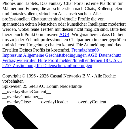
Phones und Tablets. Das Fantasy-Chat-Portal ist eine Plattform für
Männer und Frauen, die ausschliesslich nach Chats, Rollenspielen
und fantasievollem, virtuellem Austausch suchen. Alle
professionellen Chatpartner sind virtuelle Profile die von
spannenden echten Menschen oder künstlicher Intelligenz moderiert
werden, wobei reale Treffen mit diesen nicht möglich sind. Bitte lies
hierzu auch Punkt 6 in unseren
AGB
. Wir garantieren, dass Du bei
uns zu jeder Zeit mit professionellen Chatpartnern in einer geprüften
und sicheren Umgebung chatten kannst. Die Anmeldung und das
Erstellen Deines Profils ist kostenfrei.
Fremdgehen69
Impressum
Allgemeine Geschäftsbedingungen
AGB
Datenschutz
Vertrag widerrufen
Hilfe
Profil melden/Inhalt entfernen
18 U.S.C.
2257 Zustimmung für Datenschutzanforderungen
Copyright © 1996 - 2026 Casual Networks B.V. - Alle Rechte
vorbehalten
Spikweien 25
5943 AC Lomm
Niederlande
__overlayShadeContent__
__overlayContainer__
__overlayClose__ __overlayHeader__ __overlayContent__