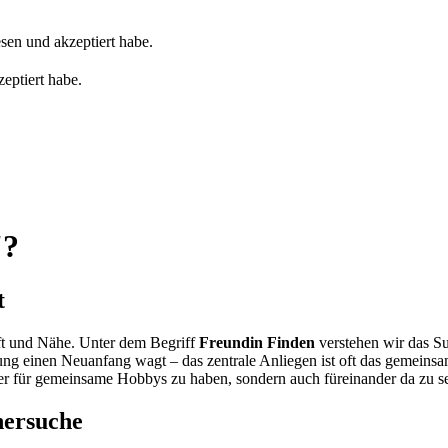
sen und akzeptiert habe.
eptiert habe.
'?
t
ft und Nähe. Unter dem Begriff
Freundin Finden
verstehen wir das S
ung einen Neuanfang wagt – das zentrale Anliegen ist oft das gemeins
 für gemeinsame Hobbys zu haben, sondern auch füreinander da zu sein
nersuche