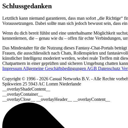
Schlussgedanken
Letztlich kann niemand garantieren, dass man sofort „die Richtige“ fin
Voraussetzungen. Dabei sollte man sich jedoch bewusst sein, dass ein
Wenn du dich bereit fühlst und eine unterhaltsame Möglichkeit suchst
kennenlernen, die – genau wie du – offen für echte Verbindungen, unv
Das Mindestalter für die Nutzung dieses Fantasy-Chat-Portals beträgt
Frauen, die ausschliesslich nach Chats, Rollenspielen und fantasievo
künstlicher Intelligenz moderiert werden, wobei reale Treffen mit dies
Chatpartnern in einer geprüften und sicheren Umgebung chatten kanns
Impressum
Allgemeine Geschäftsbedingungen
AGB
Datenschutz
Ver
Copyright © 1996 - 2026 Casual Networks B.V. - Alle Rechte vorbeh
Spikweien 25
5943 AC Lomm
Niederlande
__overlayShadeContent__
__overlayContainer__
__overlayClose__ __overlayHeader__ __overlayContent__