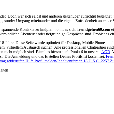
det. Doch wer sich selbst und anderen gegenüber aufrichtig begegnet, fl
 gesunder Umgang miteinander und die eigene Zufriedenheit an erster St
, spannende Kontakte zu knüpfen, lohnt es sich,
fremdgehen69.com
ei
erbindliche Abenteuer oder tiefgründige Gespräche sind. Probier es ei
 18 Jahre. Diese Seite wurde optimiert für Desktop, Mobile Phones und 
llem, virtuellem Austausch suchen. Alle professionellen Chatpartner sin
en nicht möglich sind. Bitte lies hierzu auch Punkt 6 in unseren
AGB
. 
t. Die Anmeldung und das Erstellen Deines Profils ist kostenfrei.
Frem
trag widerrufen
Hilfe
Profil melden/Inhalt entfernen
18 U.S.C. 2257 Zu
alten