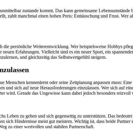
t unmittelbar zustande kommt. Das kann gemeinsame Lebensumstände bet
t, zahlt manchmal einen hohen Preis: Enttäuschung und Frust. Wer alle
h die persönliche Weiterentwicklung. Wer beispielsweise Hobbys pflegt
er neuen Erfahrungen. Vielleicht sind es ein neuer Sport, ein spannende
zulernen, und gleichzeitig das Selbstwertgefühl steigern.
nzulassen
Menschen kennenlernt oder seine Zeitplanung anpassen muss: Eine fr
n und sich auf neue Herausforderungen einzulassen. Wer sich auf eine 
ter wird. Gerade das Ungewisse kann dabei jedoch besonders reizvoll 
chs Leben zu gehen und sich gegenseitig zu unterstützen. Das bedeutet
n sich Hindernisse meist gut meistern. Wichtig ist, dass beide Partner s
Weg zu einer wertvollen und stabilen Partnerschaft.