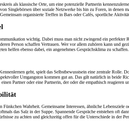
kreis als klassische Orte, um eine potenzielle Partnerin kennenzulerne
von Singlebörsen über soziale Netzwerke bis hin zu Foren, in denen m
Gemeinsam organisierte Treffen in Bars oder Cafés, sportliche Aktivit
l
 Kommunikation wichtig. Dabei muss man nicht zwingend ein perfekter Rhe
nderen Person schaffen Vertrauen. Wer vor allem zuhören kann und geziel
en helfen ebenso dabei, ein angenehmes Gesprächsklima zu schaffen.
 Kennenlernen geht, spielt das Selbstbewusstsein eine zentrale Rolle.
respektvoller Umgangston kommen gut an. Das gilt natürlich in beide 
einen Partner oder eine Partnerin, der oder die empathisch reagieren 
ilität
ein Fünkchen Wahrheit. Gemeinsame Interessen, ähnliche Lebensziele od
 oftmals das Salz in der Suppe. Spannende Gespräche entstehen oft dann
fnisse zu achten und gleichzeitig offen für die Unterschiede in der Pers