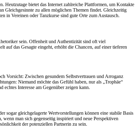
n. Heutzutage bietet das Internet zahlreiche Plattformen, um Kontakte
an Gleichgesinnte zu allen möglichen Themen findet. Gleichzeitig
äten in Vereinen oder Tanzkurse sind gute Orte zum Austausch.
toriker sein. Offenheit und Authentizität sind oft viel
t auf das Gesagte eingeht, erhöht die Chancen, auf einer tieferen
 Doch Vorsicht: Zwischen gesundem Selbstvertrauen und Arroganz
Richtungen: Niemand möchte das Gefühl haben, nur als „Trophäe“
und echtes Interesse am Gegenüber zeigen kann.
er sogar gleichgelagerte Wertvorstellungen können eine stabile Basis
, wenn man sich gegenseitig inspiriert und neue Perspektiven
önlichkeit der potenziellen Partnerin zu sein.