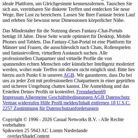
ideale Plattform, um Gleichgesinnte kennenzulernen. Tauschen Sie
sich aus, vereinbaren Sie diskrete Treffen und entdecken Sie neue
Wege, Ihre Lust zu bereichern. Lassen Sie Ihrer Fantasie freien Lauf
und erleben Sie bewusst neue Dimensionen körperlicher Nähe.
Das Mindestalter für die Nutzung dieses Fantasy-Chat-Portals
beträgt 18 Jahre. Diese Seite wurde optimiert für Desktop, Mobile
Phones und Tablets. Das Fantasy-Chat-Portal ist eine Plattform für
Männer und Frauen, die ausschliesslich nach Chats, Rollenspielen
und fantasievollem, virtuellem Austausch suchen. Alle
professionellen Chatpartner sind virtuelle Profile die von
spannenden echten Menschen oder künstlicher Intelligenz moderiert
werden, wobei reale Treffen mit diesen nicht möglich sind. Bitte lies
hierzu auch Punkt 6 in unseren
AGB
. Wir garantieren, dass Du bei
uns zu jeder Zeit mit professionellen Chatpartnern in einer geprüften
und sicheren Umgebung chatten kannst. Die Anmeldung und das
Erstellen Deines Profils ist kostenfrei.
Fremdgehen69
Impressum
Allgemeine Geschäftsbedingungen
AGB
Datenschutz
Vertrag widerrufen
Hilfe
Profil melden/Inhalt entfernen
18 U.S.C.
2257 Zustimmung für Datenschutzanforderungen
Copyright © 1996 - 2026 Casual Networks B.V. - Alle Rechte
vorbehalten
Spikweien 25
5943 AC Lomm
Niederlande
__overlayShadeContent__