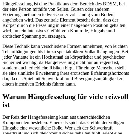
Hängefesselung ist eine Praktik aus dem Bereich des BDSM, bei
der eine Person mithilfe von Seilen, Gurten oder anderen
Fixierungsmethoden teilweise oder vollständig vom Boden
angehoben wird. Das zentrale Element besteht darin, dass der
Körper durch die Fesselung in einer hängenden Position gehalten
wird, um ein intensives Gefühl von Kontrolle, Hingabe und
erotischer Spannung zu erzeugen.
Diese Technik kann verschiedene Formen annehmen, von leichten
Teilaufhängungen bis hin zu spektakulären Vollaufhängungen. Bei
jeder Variante ist ein Höchstmaß an körperlicher und psychischer
Sicherheit wichtig, da Hängefesselung nicht nur aufregend ist,
sondern auch erhebliche Risiken birgt. Für einige Menschen stellt
sie eine sinnliche Erweiterung ihres erotischen Erfahrungshorizonts
dar, da das Spiel mit Schwerkraft und Bewegungsunfähigkeit zu
einem intensiven Erlebnis führen kann.
Warum Hängefesselung für viele reizvoll
ist
Der Reiz der Hängefesselung kann aus unterschiedlichen
Komponenten bestehen. Einerseits spielt das Gefühl der völligen
Hingabe eine wesentliche Rolle. Wer sich der Schwerkraft
anvertraut und sich gleichzeitig sicher gehalten fühlt, erlebt eine