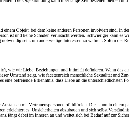
schreiben. Die Objektbindung kann über lange Zeit bestehen bleiben un
und einem Objekt, bei dem keine anderen Personen involviert sind. In de
erson ist und keine Schäden verursacht werden. Schwieriger kann es wer
 notwendig sein, um anderweitige Interessen zu wahren. Sofern der Res
ufwirft, wie wir Liebe, Beziehungen und Intimität definieren. Wenn das
 Dieser Umstand zeigt, wie facettenreich menschliche Sexualität und Z
 es eine befreiende Erkenntnis, dass Liebe an die unterschiedlichsten 
r Austausch mit Vertrauenspersonen oft hilfreich. Dies kann in einem pe
 erleichtert es, Unsicherheiten abzubauen und sich selbst Verständnis
ptanz fängt dabei im Inneren an und weitet sich bei Bedarf auf zur Sich