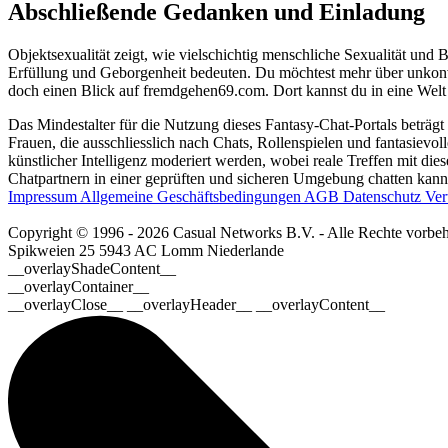
Abschließende Gedanken und Einladung
Objektsexualität zeigt, wie vielschichtig menschliche Sexualität und
Erfüllung und Geborgenheit bedeuten. Du möchtest mehr über unkon
doch einen Blick auf fremdgehen69.com. Dort kannst du in eine Welt v
Das Mindestalter für die Nutzung dieses Fantasy-Chat-Portals beträgt
Frauen, die ausschliesslich nach Chats, Rollenspielen und fantasievo
künstlicher Intelligenz moderiert werden, wobei reale Treffen mit dies
Chatpartnern in einer geprüften und sicheren Umgebung chatten kanns
Impressum
Allgemeine Geschäftsbedingungen
AGB
Datenschutz
Ver
Copyright © 1996 - 2026 Casual Networks B.V. - Alle Rechte vorbeh
Spikweien 25
5943 AC Lomm
Niederlande
__overlayShadeContent__
__overlayContainer__
__overlayClose__ __overlayHeader__ __overlayContent__