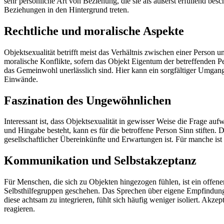
sehr persönliche Art von Beziehung, die sie als äußerst erfüllend be
Beziehungen in den Hintergrund treten.
Rechtliche und moralische Aspekte
Objektsexualität betrifft meist das Verhältnis zwischen einer Person 
moralische Konflikte, sofern das Objekt Eigentum der betreffenden P
das Gemeinwohl unerlässlich sind. Hier kann ein sorgfältiger Umgang
Einwände.
Faszination des Ungewöhnlichen
Interessant ist, dass Objektsexualität in gewisser Weise die Frage a
und Hingabe besteht, kann es für die betroffene Person Sinn stiften.
gesellschaftlicher Übereinkünfte und Erwartungen ist. Für manche ist
Kommunikation und Selbstakzeptanz
Für Menschen, die sich zu Objekten hingezogen fühlen, ist ein offene
Selbsthilfegruppen geschehen. Das Sprechen über eigene Empfindungen
diese achtsam zu integrieren, fühlt sich häufig weniger isoliert. Akze
reagieren.