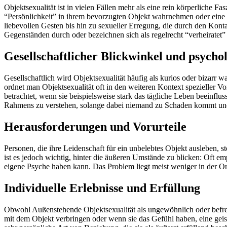
Objektsexualität ist in vielen Fällen mehr als eine rein körperliche F
“Persönlichkeit” in ihrem bevorzugten Objekt wahrnehmen oder eine t
liebevollen Gesten bis hin zu sexueller Erregung, die durch den Kont
Gegenständen durch oder bezeichnen sich als regelrecht “verheiratet” 
Gesellschaftlicher Blickwinkel und psych
Gesellschaftlich wird Objektsexualität häufig als kurios oder bizar
ordnet man Objektsexualität oft in den weiteren Kontext spezieller Vo
betrachtet, wenn sie beispielsweise stark das tägliche Leben beeinflu
Rahmens zu verstehen, solange dabei niemand zu Schaden kommt und al
Herausforderungen und Vorurteile
Personen, die ihre Leidenschaft für ein unbelebtes Objekt ausleben, st
ist es jedoch wichtig, hinter die äußeren Umstände zu blicken: Oft e
eigene Psyche haben kann. Das Problem liegt meist weniger in der Ori
Individuelle Erlebnisse und Erfüllung
Obwohl Außenstehende Objektsexualität als ungewöhnlich oder befrem
mit dem Objekt verbringen oder wenn sie das Gefühl haben, eine geist