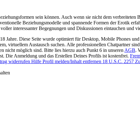
 Beziehungsformen sein können. Auch wenn sie nicht dem verbreiteten Bi
ventionelle Beziehungsmodelle und spannende Formen der Erotik erfa
oller interessanter Begegnungen und Diskussionen eintauchen und viell
 18 Jahre. Diese Seite wurde optimiert für Desktop, Mobile Phones und 
llem, virtuellem Austausch suchen. Alle professionellen Chatpartner sin
en nicht möglich sind. Bitte lies hierzu auch Punkt 6 in unseren
AGB
. 
t. Die Anmeldung und das Erstellen Deines Profils ist kostenfrei.
Frem
trag widerrufen
Hilfe
Profil melden/Inhalt entfernen
18 U.S.C. 2257 Zu
alten