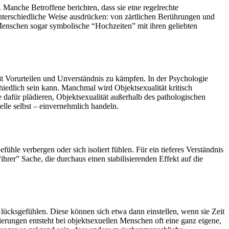
. Manche Betroffene berichten, dass sie eine regelrechte
unterschiedliche Weise ausdrücken: von zärtlichen Berührungen und
 Menschen sogar symbolische “Hochzeiten” mit ihren geliebten
it Vorurteilen und Unverständnis zu kämpfen. In der Psychologie
chiedlich sein kann. Manchmal wird Objektsexualität kritisch
e dafür plädieren, Objektsexualität außerhalb des pathologischen
lle selbst – einvernehmlich handeln.
ühle verbergen oder sich isoliert fühlen. Für ein tieferes Verständnis
hrer” Sache, die durchaus einen stabilisierenden Effekt auf die
ücksgefühlen. Diese können sich etwa dann einstellen, wenn sie Zeit
ierungen entsteht bei objektsexuellen Menschen oft eine ganz eigene,