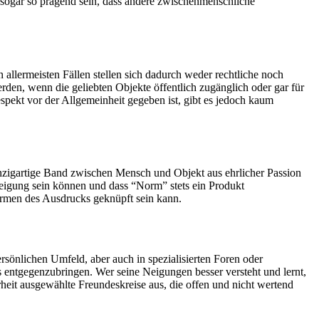
d sogar so prägend sein, dass andere zwischenmenschliche
n allermeisten Fällen stellen sich dadurch weder rechtliche noch
den, wenn die geliebten Objekte öffentlich zugänglich oder gar für
pekt vor der Allgemeinheit gegeben ist, gibt es jedoch kaum
 einzigartige Band zwischen Mensch und Objekt aus ehrlicher Passion
uneigung sein können und dass “Norm” stets ein Produkt
Formen des Ausdrucks geknüpft sein kann.
rsönlichen Umfeld, aber auch in spezialisierten Foren oder
 entgegenzubringen. Wer seine Neigungen besser versteht und lernt,
erheit ausgewählte Freundeskreise aus, die offen und nicht wertend