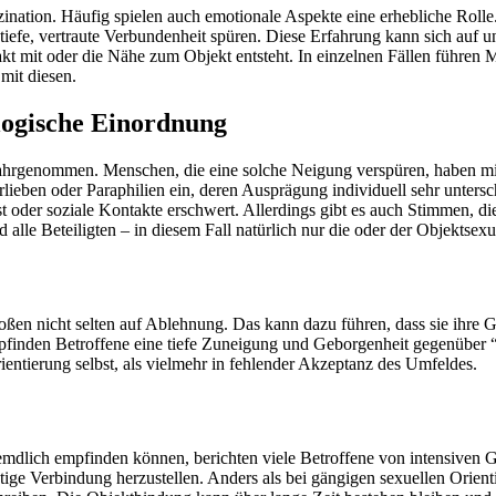
aszination. Häufig spielen auch emotionale Aspekte eine erhebliche Rolle
iefe, vertraute Verbundenheit spüren. Diese Erfahrung kann sich auf 
akt mit oder die Nähe zum Objekt entsteht. In einzelnen Fällen führen
mit diesen.
ologische Einordnung
r wahrgenommen. Menschen, die eine solche Neigung verspüren, haben m
rlieben oder Paraphilien ein, deren Ausprägung individuell sehr unters
sst oder soziale Kontakte erschwert. Allerdings gibt es auch Stimmen, di
le Beteiligten – in diesem Fall natürlich nur die oder der Objektsexue
oßen nicht selten auf Ablehnung. Das kann dazu führen, dass sie ihre Gef
mpfinden Betroffene eine tiefe Zuneigung und Geborgenheit gegenüber “i
entierung selbst, als vielmehr in fehlender Akzeptanz des Umfeldes.
dlich empfinden können, berichten viele Betroffene von intensiven Gl
ige Verbindung herzustellen. Anders als bei gängigen sexuellen Orient