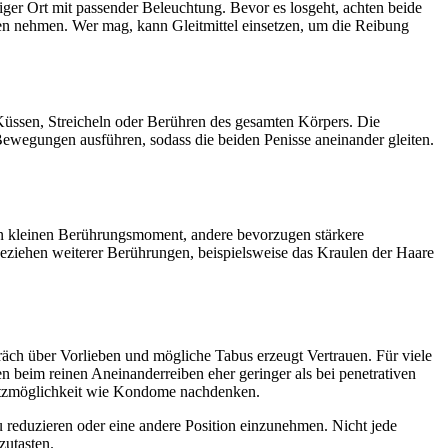
iger Ort mit passender Beleuchtung. Bevor es losgeht, achten beide
en nehmen. Wer mag, kann Gleitmittel einsetzen, um die Reibung
m Küssen, Streicheln oder Berühren des gesamten Körpers. Die
Bewegungen ausführen, sodass die beiden Penisse aneinander gleiten.
en kleinen Berührungsmoment, andere bevorzugen stärkere
beziehen weiterer Berührungen, beispielsweise das Kraulen der Haare
räch über Vorlieben und mögliche Tabus erzeugt Vertrauen. Für viele
n beim reinen Aneinanderreiben eher geringer als bei penetrativen
Schutzmöglichkeit wie Kondome nachdenken.
u reduzieren oder eine andere Position einzunehmen. Nicht jede
zutasten.