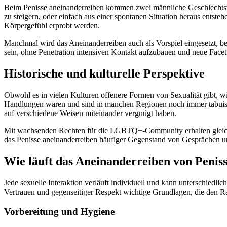
Beim Penisse aneinanderreiben kommen zwei männliche Geschlechtstei
zu steigern, oder einfach aus einer spontanen Situation heraus entsteh
Körpergefühl erprobt werden.
Manchmal wird das Aneinanderreiben auch als Vorspiel eingesetzt, 
sein, ohne Penetration intensiven Kontakt aufzubauen und neue Facett
Historische und kulturelle Perspektive
Obwohl es in vielen Kulturen offenere Formen von Sexualität gibt, wi
Handlungen waren und sind in manchen Regionen noch immer tabuisier
auf verschiedene Weisen miteinander vergnügt haben.
Mit wachsenden Rechten für die LGBTQ+-Community erhalten gleichge
das Penisse aneinanderreiben häufiger Gegenstand von Gesprächen un
Wie läuft das Aneinanderreiben von Penis
Jede sexuelle Interaktion verläuft individuell und kann unterschiedl
Vertrauen und gegenseitiger Respekt wichtige Grundlagen, die den R
Vorbereitung und Hygiene