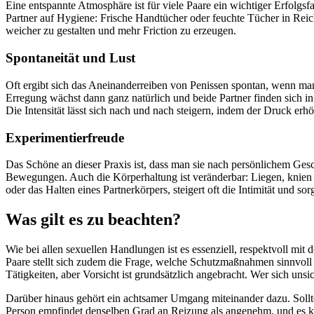
Eine entspannte Atmosphäre ist für viele Paare ein wichtiger Erfolgs
Partner auf Hygiene: Frische Handtücher oder feuchte Tücher in Rei
weicher zu gestalten und mehr Friction zu erzeugen.
Spontaneität und Lust
Oft ergibt sich das Aneinanderreiben von Penissen spontan, wenn man 
Erregung wächst dann ganz natürlich und beide Partner finden sich i
Die Intensität lässt sich nach und nach steigern, indem der Druck erh
Experimentierfreude
Das Schöne an dieser Praxis ist, dass man sie nach persönlichem G
Bewegungen. Auch die Körperhaltung ist veränderbar: Liegen, knien o
oder das Halten eines Partnerkörpers, steigert oft die Intimität und s
Was gilt es zu beachten?
Wie bei allen sexuellen Handlungen ist es essenziell, respektvoll m
Paare stellt sich zudem die Frage, welche Schutzmaßnahmen sinnvoll 
Tätigkeiten, aber Vorsicht ist grundsätzlich angebracht. Wer sich un
Darüber hinaus gehört ein achtsamer Umgang miteinander dazu. Sollten
Person empfindet denselben Grad an Reizung als angenehm, und es kann 