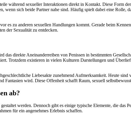
le während sexueller Interaktionen direkt in Kontakt. Diese Form de
en, wenn sich beide Partner nahe sind. Häufig spielt dabei eine Rolle, d
bevor es zu anderen sexuellen Handlungen kommt. Gerade beim Kennenle
en der Sexualität zu entdecken.
rd das direkte Aneinanderreiben von Penissen in bestimmten Gesellschaf
t. Trotzdem existieren in vielen Kulturen Darstellungen und Überlief
schlechtliche Liebesakte zunehmend Aufmerksamkeit. Heute sind viel
d Fantasien wird. Diese Offenheit schafft Raum, sexuell selbstbewuss
sen ab?
ich gestaltet werden. Dennoch gibt es einige typische Elemente, die da
ahmen für ein angenehmes Erlebnis schaffen.