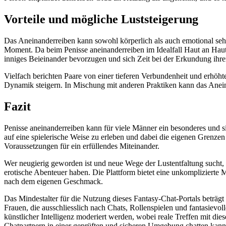
Vorteile und mögliche Luststeigerung
Das Aneinanderreiben kann sowohl körperlich als auch emotional seh
Moment. Da beim Penisse aneinanderreiben im Idealfall Haut an Haut 
inniges Beieinander bevorzugen und sich Zeit bei der Erkundung ihrer 
Vielfach berichten Paare von einer tieferen Verbundenheit und erhöh
Dynamik steigern. In Mischung mit anderen Praktiken kann das Anei
Fazit
Penisse aneinanderreiben kann für viele Männer ein besonderes und si
auf eine spielerische Weise zu erleben und dabei die eigenen Grenze
Voraussetzungen für ein erfüllendes Miteinander.
Wer neugierig geworden ist und neue Wege der Lustentfaltung sucht, 
erotische Abenteuer haben. Die Plattform bietet eine unkompliziert
nach dem eigenen Geschmack.
Das Mindestalter für die Nutzung dieses Fantasy-Chat-Portals beträgt
Frauen, die ausschliesslich nach Chats, Rollenspielen und fantasievo
künstlicher Intelligenz moderiert werden, wobei reale Treffen mit dies
Chatpartnern in einer geprüften und sicheren Umgebung chatten kanns