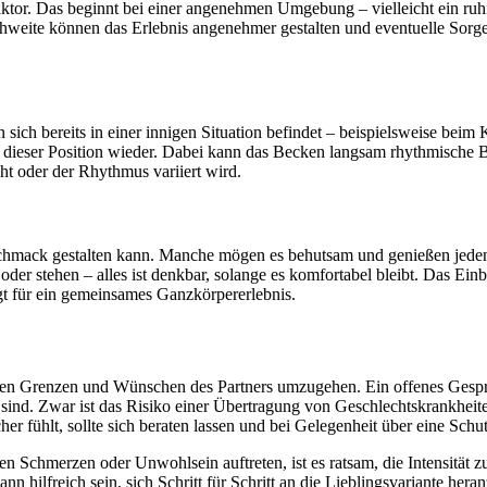
faktor. Das beginnt bei einer angenehmen Umgebung – vielleicht ein ruh
chweite können das Erlebnis angenehmer gestalten und eventuelle Sorg
sich bereits in einer innigen Situation befindet – beispielsweise bei
n dieser Position wieder. Dabei kann das Becken langsam rhythmische 
öht oder der Rhythmus variiert wird.
eschmack gestalten kann. Manche mögen es behutsam und genießen jed
der stehen – alles ist denkbar, solange es komfortabel bleibt. Das Ein
orgt für ein gemeinsames Ganzkörpererlebnis.
it den Grenzen und Wünschen des Partners umzugehen. Ein offenes Gesp
sind. Zwar ist das Risiko einer Übertragung von Geschlechtskrankheite
sicher fühlt, sollte sich beraten lassen und bei Gelegenheit über eine 
 Schmerzen oder Unwohlsein auftreten, ist es ratsam, die Intensität z
hilfreich sein, sich Schritt für Schritt an die Lieblingsvariante heran