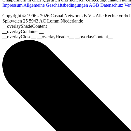
Impressum
Allgemeine Geschäftsbedingungen
AGB
Datenschutz
Ver
Copyright © 1996 - 2026 Casual Networks B.V. - Alle Rechte vorbeh
Spikweien 25
5943 AC Lomm
Niederlande
__overlayShadeContent__
__overlayContainer__
__overlayClose__ __overlayHeader__ __overlayContent__