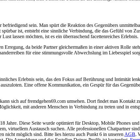
r befriedigend sein. Man spürt die Reaktion des Gegenübers unmittelba
spürbar ist, entsteht eine sinnliche Verbindung, die das Gefühl von Z
Lust lassen möchten, ist es ein überraschend facettenreiches Erlebnis.
ten Erregung, da beide Partner gleichermaßen in einer aktiven Rolle 
nanderreiben für eine stimmungsvolle Abwechslung im Liebesspiel sor
nnliches Erlebnis sein, das den Fokus auf Berührung und Intimität lenk
n auszuloten. Eine offene Kommunikation, ein Gespür für das Gegenübe
kann sich auf fremdgehen69.com umsehen. Dort findet man Kontakt zu G
e Möglichkeit, mit anderen Menschen in Verbindung zu treten und in en
 18 Jahre. Diese Seite wurde optimiert für Desktop, Mobile Phones und 
llem, virtuellem Austausch suchen. Alle professionellen Chatpartner sin
en nicht möglich sind. Bitte lies hierzu auch Punkt 6 in unseren
AGB
. 
t. Die Anmeldung und das Erstellen Deines Profils ist kostenfrei.
Frem