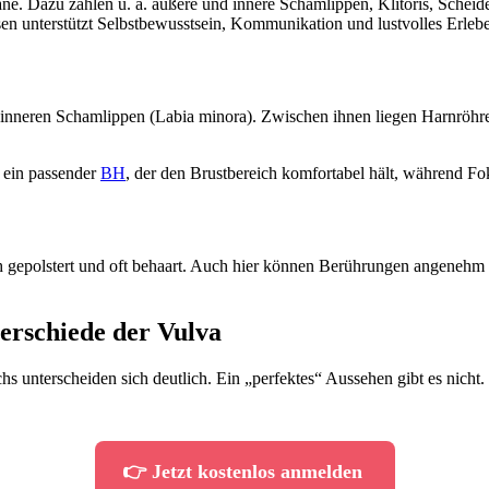
ane. Dazu zählen u. a. äußere und innere Schamlippen, Klitoris, Sche
en unterstützt Selbstbewusstsein, Kommunikation und lustvolles Erleb
inneren Schamlippen (Labia minora). Zwischen ihnen liegen Harnröhrenö
 ein passender
BH
, der den Brustbereich komfortabel hält, während F
 gepolstert und oft behaart. Auch hier können Berührungen angenehm s
erschiede der Vulva
hs unterscheiden sich deutlich. Ein „perfektes“ Aussehen gibt es nicht.
👉 Jetzt kostenlos anmelden