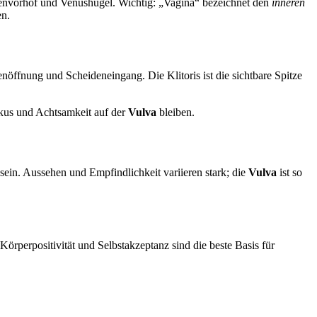
idenvorhof und Venushügel. Wichtig: „Vagina“ bezeichnet den
inneren
en.
ffnung und Scheideneingang. Die Klitoris ist die sichtbare Spitze
okus und Achtsamkeit auf der
Vulva
bleiben.
ein. Aussehen und Empfindlichkeit variieren stark; die
Vulva
ist so
 Körperpositivität und Selbstakzeptanz sind die beste Basis für