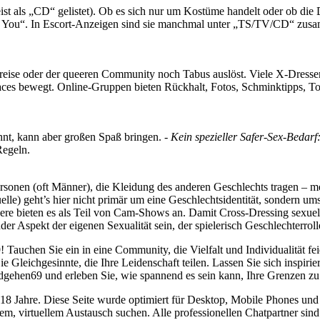
 als „CD“ gelistet). Ob es sich nur um Kostüme handelt oder ob die Da
 You“. In Escort-Anzeigen sind sie manchmal unter „TS/TV/CD“ zusamm
Kreise oder der queeren Community noch Tabus auslöst. Viele X‑Dresser
ces bewegt. Online-Gruppen bieten Rückhalt, Fotos, Schminktipps, Toler
t, kann aber großen Spaß bringen. -
Kein spezieller Safer-Sex-Bedarf
Regeln.
rsonen (oft Männer), die Kleidung des anderen Geschlechts tragen – me
lle) geht’s hier nicht primär um eine Geschlechtsidentität, sondern um
ndere bieten es als Teil von Cam-Shows an. Damit Cross-Dressing sexuell
Aspekt der eigenen Sexualität sein, der spielerisch Geschlechterrollen
uchen Sie ein in eine Community, die Vielfalt und Individualität feier
Sie Gleichgesinnte, die Ihre Leidenschaft teilen. Lassen Sie sich inspi
gehen69 und erleben Sie, wie spannend es sein kann, Ihre Grenzen zu 
 18 Jahre. Diese Seite wurde optimiert für Desktop, Mobile Phones und 
llem, virtuellem Austausch suchen. Alle professionellen Chatpartner sin