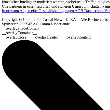
künstlicher Intelligenz moderiert werden, wobei reale Treffen mit dies
Chatpartnern in einer geprüften und sicheren Umgebung chatten kanns
Impressum
Allgemeine Geschäftsbedingungen
AGB
Datenschutz
Ver
Copyright © 1996 - 2026 Casual Networks B.V. - Alle Rechte vorbeh
Spikweien 25
5943 AC Lomm
Niederlande
__overlayShadeContent__
__overlayContainer__
__overlayClose__ __overlayHeader__ __overlayContent__