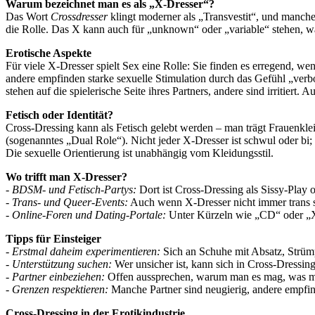
Warum bezeichnet man es als „X‑Dresser“?
Das Wort
Crossdresser
klingt moderner als „Transvestit“, und manche 
die Rolle. Das X kann auch für „unknown“ oder „variable“ stehen, was
Erotische Aspekte
Für viele X‑Dresser spielt Sex eine Rolle: Sie finden es erregend, w
andere empfinden starke sexuelle Stimulation durch das Gefühl „ver
stehen auf die spielerische Seite ihres Partners, andere sind irritiert. 
Fetisch oder Identität?
Cross-Dressing kann als Fetisch gelebt werden – man trägt Frauenklei
(sogenanntes „Dual Role“). Nicht jeder X‑Dresser ist schwul oder bi
Die sexuelle Orientierung ist unabhängig vom Kleidungsstil.
Wo trifft man X‑Dresser?
-
BDSM- und Fetisch-Partys:
Dort ist Cross-Dressing als Sissy-Play o
-
Trans- und Queer-Events:
Auch wenn X‑Dresser nicht immer trans s
-
Online-Foren und Dating-Portale:
Unter Kürzeln wie „CD“ oder „X
Tipps für Einsteiger
-
Erstmal daheim experimentieren:
Sich an Schuhe mit Absatz, Strümp
-
Unterstützung suchen:
Wer unsicher ist, kann sich in Cross-Dressi
-
Partner einbeziehen:
Offen aussprechen, warum man es mag, was man 
-
Grenzen respektieren:
Manche Partner sind neugierig, andere empfin
Cross-Dressing in der Erotikindustrie