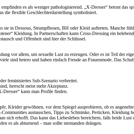
empfinden es als weniger pathologisierend. „X‑Dresser“ betont das spi
 die flexible Geschlechterdarstellung symbolisiert.
enn sie in Dessous, Strumpfhosen, BH oder Kleid auftreten. Manche füh
botener“ Kleidung. In Partnerschaften kann Cross-Dressing ein belebe
Austausch und Offenheit sind hier der Schlüssel.
dung vor allem, um sexuelle Lust zu erzeugen. Oder es ist Teil der ei
; viele sind hetero und haben einfach Freude an Frauenmode. Das Schu
der feminisiertes Sub-Szenario verbreitet.
ind, herrscht meist mehr Akzeptanz.
‑Dresser“ kann man Profile finden.
fe, Kleider gewöhnen, vor dem Spiegel ausprobieren, ob es angenehm 
ng-Communities austauschen, Tipps zu Schminke, Perücken, Kleidung h
sich erhofft. Das kann das Liebesleben bereichern, falls beide Lust 
den es als abturnend – man sollte niemanden drängen.