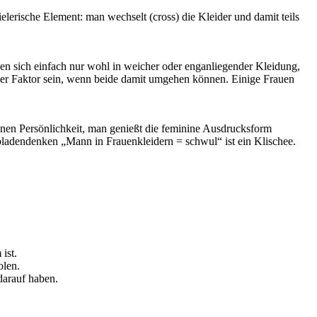
elerische Element: man wechselt (cross) die Kleider und damit teils
len sich einfach nur wohl in weicher oder enganliegender Kleidung,
nder Faktor sein, wenn beide damit umgehen können. Einige Frauen
genen Persönlichkeit, man genießt die feminine Ausdrucksform
bladendenken „Mann in Frauenkleidern = schwul“ ist ein Klischee.
ist.
olen.
darauf haben.