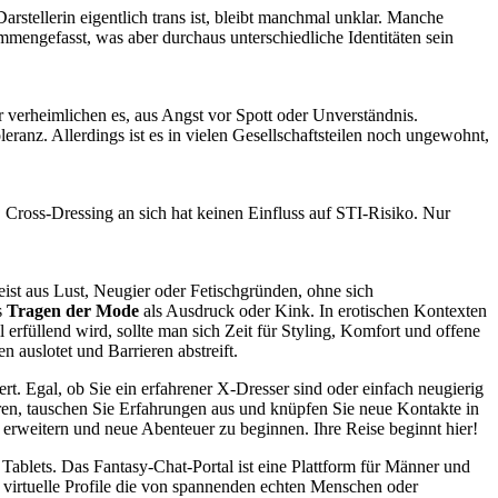
rstellerin eigentlich trans ist, bleibt manchmal unklar. Manche
engefasst, was aber durchaus unterschiedliche Identitäten sein
 verheimlichen es, aus Angst vor Spott oder Unverständnis.
anz. Allerdings ist es in vielen Gesellschaftsteilen noch ungewohnt,
:
Cross-Dressing an sich hat keinen Einfluss auf STI-Risiko. Nur
ist aus Lust, Neugier oder Fetischgründen, ohne sich
s
Tragen der Mode
als Ausdruck oder Kink. In erotischen Kontexten
 erfüllend wird, sollte man sich Zeit für Styling, Komfort und offene
 auslotet und Barrieren abstreift.
t. Egal, ob Sie ein erfahrener X‑Dresser sind oder einfach neugierig
rieren, tauschen Sie Erfahrungen aus und knüpfen Sie neue Kontakte in
erweitern und neue Abenteuer zu beginnen. Ihre Reise beginnt hier!
Tablets. Das Fantasy-Chat-Portal ist eine Plattform für Männer und
d virtuelle Profile die von spannenden echten Menschen oder