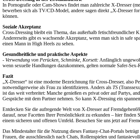
In Pornografie oder Cam-Shows findet man zahlreiche X‑Dresser (meist
bewerben sich als TV/CD-Model, andere sagen direkt „X‑Dresser for
können.
Soziale Akzeptanz
Cross-Dressing bleibt ein Thema, das außerhalb fetischfreundlicher 
Andererseits gibt es wachsende Akzeptanz, wenn man sich in safe spa
einen Mann in High Heels zu sehen.
Gesundheitliche und praktische Aspekte
-
Verwendung von Perücken, Schminke, Korsett:
Anfänglich ungewohn
wenn sexuelle Handlungen dazukommen, gelten normale Safer-Sex-
Fazit
„X‑Dresser“ ist eine moderne Bezeichnung für Cross-Dresser, also Pe
notwendigerweise als Frau zu identifizieren. Anders als
TS
(Transsexue
ist das weit verbreitet: Manche genießen es privat oder auf Partys, a
Gespräche mit dem Partner nehmen. So kann X‑Dressing ein spannender 
Entdecken Sie die aufregende Welt von X‑Dresser auf Fremdgehen69! Ta
darauf, neue Facetten Ihrer Persönlichkeit zu erkunden – hier finden 
einem sicheren und offenen Umfeld. Besuchen Sie uns jetzt auf Fremd
Das Mindestalter für die Nutzung dieses Fantasy-Chat-Portals beträgt
Frauen, die ausschliesslich nach Chats, Rollenspielen und fantasievo